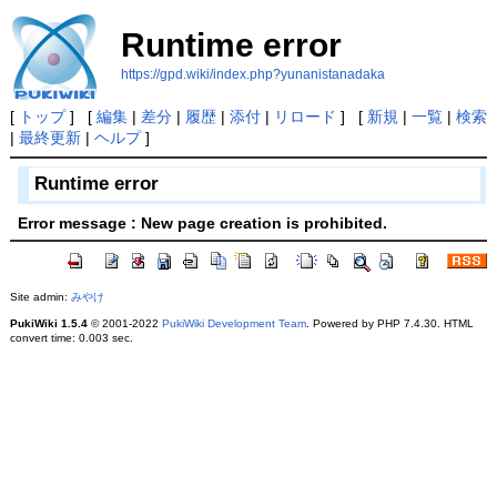
Runtime error
https://gpd.wiki/index.php?yunanistanadaka
[
トップ
] [
編集
|
差分
|
履歴
|
添付
|
リロード
] [
新規
|
一覧
|
検索
|
最終更新
|
ヘルプ
]
Runtime error
Error message : New page creation is prohibited.
Site admin:
みやけ
PukiWiki 1.5.4
© 2001-2022
PukiWiki Development Team
. Powered by PHP 7.4.30. HTML
convert time: 0.003 sec.