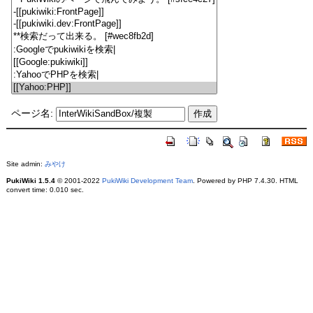
ページ名:
Site admin:
みやけ
PukiWiki 1.5.4
© 2001-2022
PukiWiki Development Team
. Powered by PHP 7.4.30. HTML
convert time: 0.010 sec.