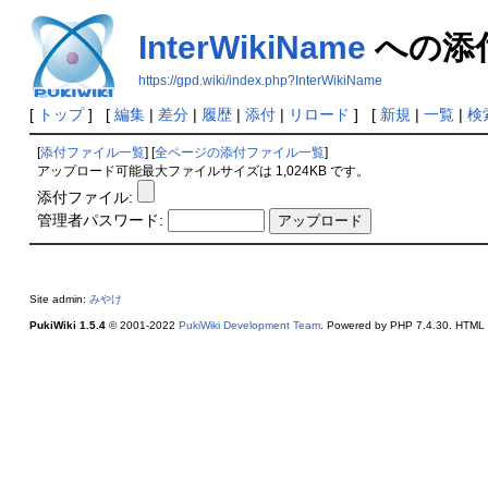
InterWikiName
への添
https://gpd.wiki/index.php?InterWikiName
[
トップ
] [
編集
|
差分
|
履歴
|
添付
|
リロード
] [
新規
|
一覧
|
検
[
添付ファイル一覧
] [
全ページの添付ファイル一覧
]
アップロード可能最大ファイルサイズは 1,024KB です。
添付ファイル:
管理者パスワード:
Site admin:
みやけ
PukiWiki 1.5.4
© 2001-2022
PukiWiki Development Team
. Powered by PHP 7.4.30. HTML c