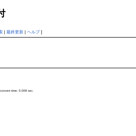
付
索
|
最終更新
|
ヘルプ
]
onvert time: 0.008 sec.