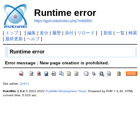
Runtime error
https://gpd.wiki/index.php?mb88llc
[
トップ
] [
編集
|
差分
|
履歴
|
添付
|
リロード
] [
新規
|
一覧
|
検索
|
最終更新
|
ヘルプ
]
Runtime error
Error message : New page creation is prohibited.
Site admin:
みやけ
PukiWiki 1.5.4
© 2001-2022
PukiWiki Development Team
. Powered by PHP 7.4.30. HTML
convert time: 0.010 sec.