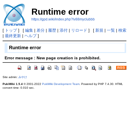
Runtime error
https://gpd.wiki/index.php?lv88myclubbb
[
トップ
] [
編集
|
差分
|
履歴
|
添付
|
リロード
] [
新規
|
一覧
|
検索
|
最終更新
|
ヘルプ
]
Runtime error
Error message : New page creation is prohibited.
Site admin:
みやけ
PukiWiki 1.5.4
© 2001-2022
PukiWiki Development Team
. Powered by PHP 7.4.30. HTML
convert time: 0.010 sec.