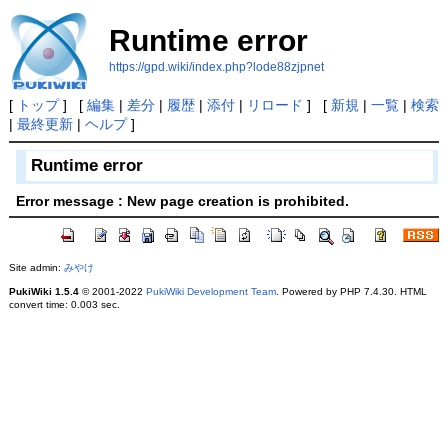
Runtime error
https://gpd.wiki/index.php?lode88zjpnet
[
トップ
] [
編集
|
差分
|
履歴
|
添付
|
リロード
] [
新規
|
一覧
|
検索
|
最終更新
|
ヘルプ
]
Runtime error
Error message : New page creation is prohibited.
Site admin:
みやけ
PukiWiki 1.5.4
© 2001-2022
PukiWiki Development Team
. Powered by PHP 7.4.30. HTML
convert time: 0.003 sec.