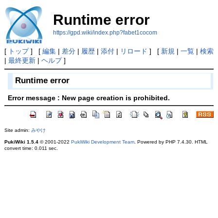
Runtime error
https://gpd.wiki/index.php?fabet1cocom
[
トップ
] [
編集
|
差分
|
履歴
|
添付
|
リロード
] [
新規
|
一覧
|
検索
|
最終更新
|
ヘルプ
]
Runtime error
Error message : New page creation is prohibited.
Site admin:
みやけ
PukiWiki 1.5.4
© 2001-2022
PukiWiki Development Team
. Powered by PHP 7.4.30. HTML
convert time: 0.011 sec.