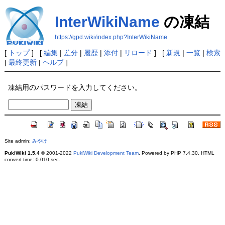
InterWikiName
の凍結
https://gpd.wiki/index.php?InterWikiName
[
トップ
] [
編集
|
差分
|
履歴
|
添付
|
リロード
] [
新規
|
一覧
|
検索
|
最終更新
|
ヘルプ
]
凍結用のパスワードを入力してください。
Site admin:
みやけ
PukiWiki 1.5.4
© 2001-2022
PukiWiki Development Team
. Powered by PHP 7.4.30. HTML
convert time: 0.010 sec.