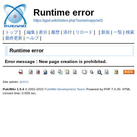
Runtime error
https://gpd.wiki/index.php?sunwinappnet1
[
トップ
] [
編集
|
差分
|
履歴
|
添付
|
リロード
] [
新規
|
一覧
|
検索
|
最終更新
|
ヘルプ
]
Runtime error
Error message : New page creation is prohibited.
Site admin:
みやけ
PukiWiki 1.5.4
© 2001-2022
PukiWiki Development Team
. Powered by PHP 7.4.30. HTML
convert time: 0.009 sec.