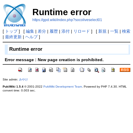
Runtime error
https://gpd.wiki/index.php?socoliveselect01
[
トップ
] [
編集
|
差分
|
履歴
|
添付
|
リロード
] [
新規
|
一覧
|
検索
|
最終更新
|
ヘルプ
]
Runtime error
Error message : New page creation is prohibited.
Site admin:
みやけ
PukiWiki 1.5.4
© 2001-2022
PukiWiki Development Team
. Powered by PHP 7.4.30. HTML
convert time: 0.003 sec.