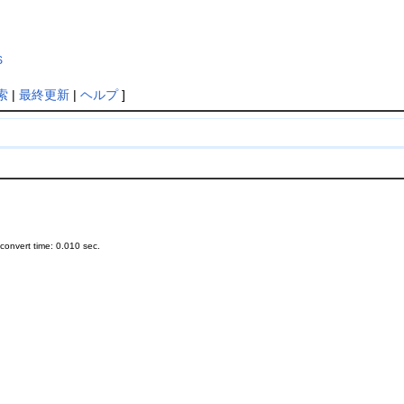
S
索
|
最終更新
|
ヘルプ
]
onvert time: 0.010 sec.