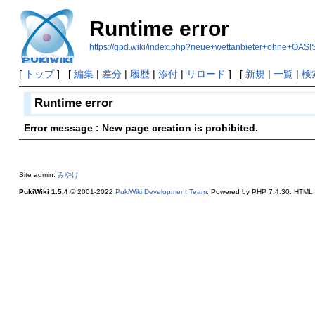
Runtime error
https://gpd.wiki/index.php?neue+wettanbieter+ohne+OASI
[
トップ
] [
編集
|
差分
|
履歴
|
添付
|
リロード
] [
新規
|
一覧
|
検
Runtime error
Error message : New page creation is prohibited.
Site admin:
みやけ
PukiWiki 1.5.4
© 2001-2022
PukiWiki Development Team
. Powered by PHP 7.4.30. HTML c