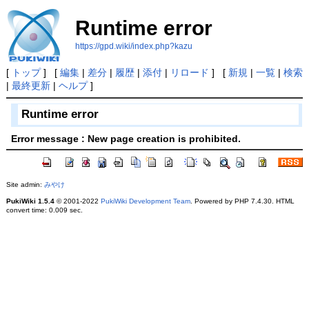
Runtime error
https://gpd.wiki/index.php?kazu
[
トップ
] [
編集
|
差分
|
履歴
|
添付
|
リロード
] [
新規
|
一覧
|
検索
|
最終更新
|
ヘルプ
]
Runtime error
Error message : New page creation is prohibited.
Site admin:
みやけ
PukiWiki 1.5.4
© 2001-2022
PukiWiki Development Team
. Powered by PHP 7.4.30. HTML
convert time: 0.009 sec.