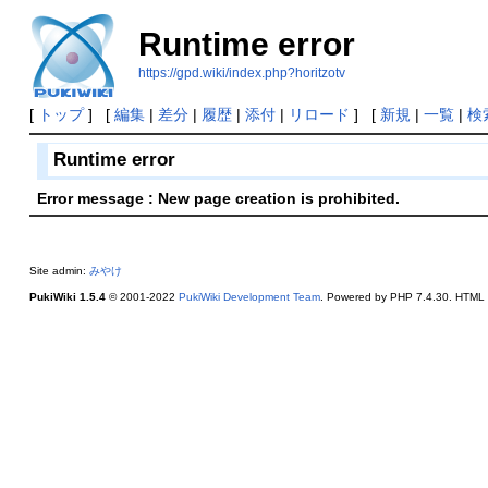
Runtime error
https://gpd.wiki/index.php?horitzotv
[
トップ
] [
編集
|
差分
|
履歴
|
添付
|
リロード
] [
新規
|
一覧
|
検
Runtime error
Error message : New page creation is prohibited.
Site admin:
みやけ
PukiWiki 1.5.4
© 2001-2022
PukiWiki Development Team
. Powered by PHP 7.4.30. HTML c