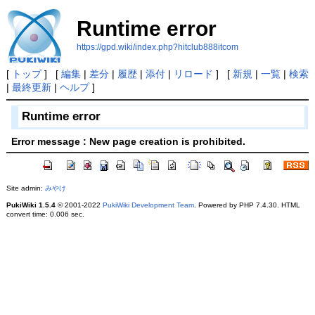
Runtime error
https://gpd.wiki/index.php?hitclub888itcom
[
トップ
] [
編集
|
差分
|
履歴
|
添付
|
リロード
] [
新規
|
一覧
|
検索
|
最終更新
|
ヘルプ
]
Runtime error
Error message : New page creation is prohibited.
Site admin:
みやけ
PukiWiki 1.5.4
© 2001-2022
PukiWiki Development Team
. Powered by PHP 7.4.30. HTML
convert time: 0.006 sec.