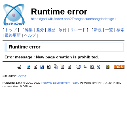
Runtime error
https://gpd.wiki/index.php?Trangcacuocbongdadesign1
[
トップ
] [
編集
|
差分
|
履歴
|
添付
|
リロード
] [
新規
|
一覧
|
検索
|
最終更新
|
ヘルプ
]
Runtime error
Error message : New page creation is prohibited.
Site admin:
みやけ
PukiWiki 1.5.4
© 2001-2022
PukiWiki Development Team
. Powered by PHP 7.4.30. HTML
convert time: 0.008 sec.