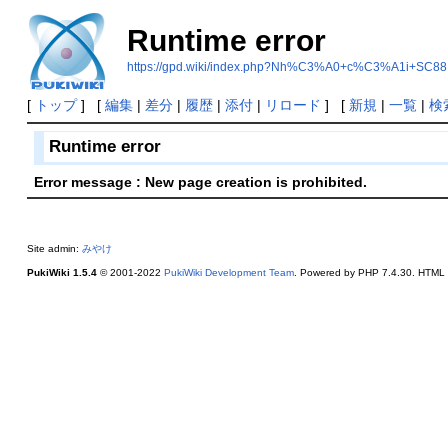
Runtime error
https://gpd.wiki/index.php?Nh%C3%A0+c%C3%A1i+SC88
[
トップ
] [
編集
|
差分
|
履歴
|
添付
|
リロード
] [
新規
|
一覧
|
検
Runtime error
Error message : New page creation is prohibited.
Site admin:
みやけ
PukiWiki 1.5.4
© 2001-2022
PukiWiki Development Team
. Powered by PHP 7.4.30. HTML c