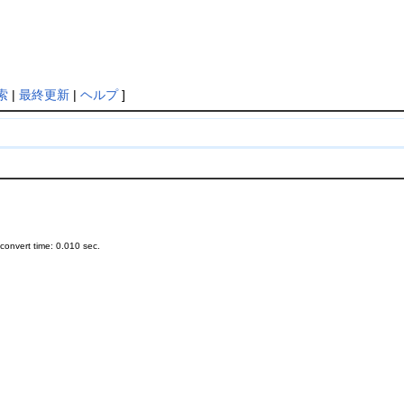
索
|
最終更新
|
ヘルプ
]
onvert time: 0.010 sec.