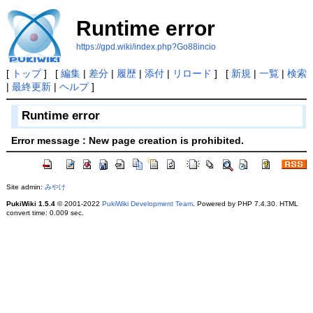
Runtime error
https://gpd.wiki/index.php?Go88incio
[
トップ
] [
編集
|
差分
|
履歴
|
添付
|
リロード
] [
新規
|
一覧
|
検索
|
最終更新
|
ヘルプ
]
Runtime error
Error message : New page creation is prohibited.
Site admin:
みやけ
PukiWiki 1.5.4
© 2001-2022
PukiWiki Development Team
. Powered by PHP 7.4.30. HTML
convert time: 0.009 sec.