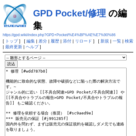
GPD Pocket/修理
の編
集
https://gpd.wiki/index.php?GPD+Pocket/%E4%BF%AE%E7%90%86
[
トップ
] [
編集
|
差分
|
履歴
|
添付
|
リロード
] [
新規
|
一覧
|
検索
|
最終更新
|
ヘルプ
]