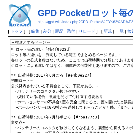
GPD Pocket/ロット
https://gpd.wiki/index.php?GPD+Pocket/%E3%
[
トップ
] [
編集
|
差分
|
履歴
|
添付
|
リロード
] [
新規
|
一覧
|
検