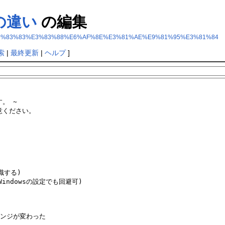
毎の違い
の編集
83%AD%E3%83%83%E3%83%88%E6%AF%8E%E3%81%AE%E9%81%95%E3%81%84
索
|
最終更新
|
ヘルプ
]