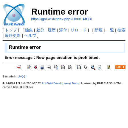
Runtime error
https://gpd.wiki/index.php?DA88+MOBI
[
トップ
] [
編集
|
差分
|
履歴
|
添付
|
リロード
] [
新規
|
一覧
|
検索
|
最終更新
|
ヘルプ
]
Runtime error
Error message : New page creation is prohibited.
Site admin:
みやけ
PukiWiki 1.5.4
© 2001-2022
PukiWiki Development Team
. Powered by PHP 7.4.30. HTML
convert time: 0.009 sec.