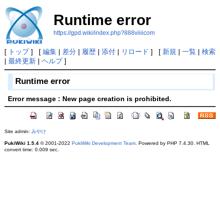
Runtime error
https://gpd.wiki/index.php?888viiiicom
[
トップ
] [
編集
|
差分
|
履歴
|
添付
|
リロード
] [
新規
|
一覧
|
検索
|
最終更新
|
ヘルプ
]
Runtime error
Error message : New page creation is prohibited.
Site admin:
みやけ
PukiWiki 1.5.4
© 2001-2022
PukiWiki Development Team
. Powered by PHP 7.4.30. HTML
convert time: 0.009 sec.