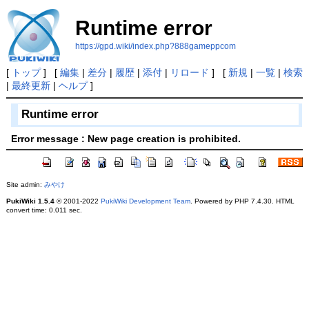
Runtime error
https://gpd.wiki/index.php?888gameppcom
[
トップ
] [
編集
|
差分
|
履歴
|
添付
|
リロード
] [
新規
|
一覧
|
検索
|
最終更新
|
ヘルプ
]
Runtime error
Error message : New page creation is prohibited.
Site admin:
みやけ
PukiWiki 1.5.4
© 2001-2022
PukiWiki Development Team
. Powered by PHP 7.4.30. HTML
convert time: 0.011 sec.