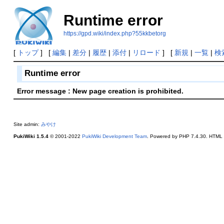
Runtime error
https://gpd.wiki/index.php?55kkbetorg
[
トップ
] [
編集
|
差分
|
履歴
|
添付
|
リロード
] [
新規
|
一覧
|
検
Runtime error
Error message : New page creation is prohibited.
Site admin:
みやけ
PukiWiki 1.5.4
© 2001-2022
PukiWiki Development Team
. Powered by PHP 7.4.30. HTML c