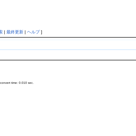
索
|
最終更新
|
ヘルプ
]
onvert time: 0.010 sec.