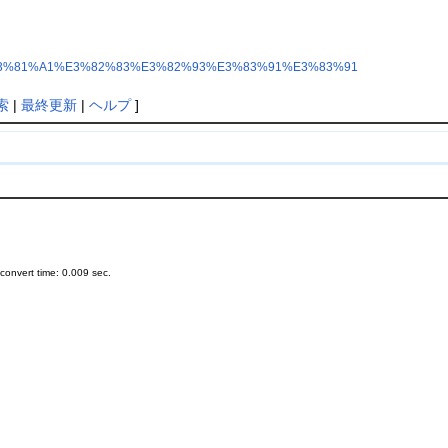
%93%E3%81%A1%E3%82%83%E3%82%93%E3%83%91%E3%83%91
索
|
最終更新
|
ヘルプ
]
onvert time: 0.009 sec.