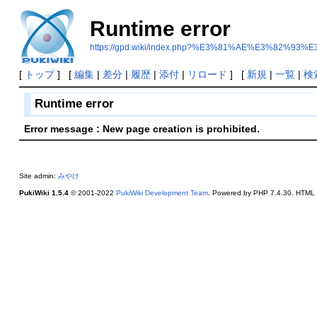
Runtime error
https://gpd.wiki/index.php?%E3%81%AE%E3%82
[
トップ
] [
編集
|
差分
|
履歴
|
添付
|
リロード
] [
新規
|
一覧
|
検
Runtime error
Error message : New page creation is prohibited.
Site admin:
みやけ
PukiWiki 1.5.4
© 2001-2022
PukiWiki Development Team
. Powered by PHP 7.4.30. HTML c