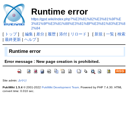
Runtime error
https://gpd.wiki/index.php?%E3%81%82%E3%81%9F%E
3%81%9F%E3%81%88%E3%81%BF%E3%81%83%E3%8
2%84
[
トップ
] [
編集
|
差分
|
履歴
|
添付
|
リロード
] [
新規
|
一覧
|
検索
|
最終更新
|
ヘルプ
]
Runtime error
Error message : New page creation is prohibited.
Site admin:
みやけ
PukiWiki 1.5.4
© 2001-2022
PukiWiki Development Team
. Powered by PHP 7.4.30. HTML
convert time: 0.010 sec.