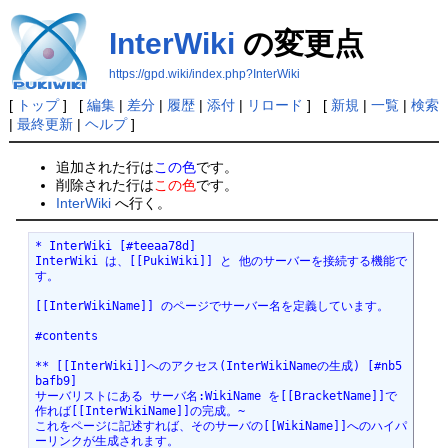
InterWiki
の変更点
https://gpd.wiki/index.php?InterWiki
[
トップ
] [
編集
|
差分
|
履歴
|
添付
|
リロード
] [
新規
|
一覧
|
検索
|
最終更新
|
ヘルプ
]
追加された行は
この色
です。
削除された行は
この色
です。
InterWiki
へ行く。
* InterWiki [#teeaa78d]

InterWiki は、[[PukiWiki]] と 他のサーバーを接続する機能で
す。

[[InterWikiName]] のページでサーバー名を定義しています。

#contents

** [[InterWiki]]へのアクセス(InterWikiNameの生成) [#nb5
bafb9]

サーバリストにある サーバ名:WikiName を[[BracketName]]で
作れば[[InterWikiName]]の完成。~

これをページに記述すれば、そのサーバの[[WikiName]]へのハイパ
ーリンクが生成されます。
