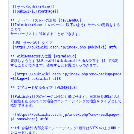
 [[サーバ名:WikiName]]

 [[pukiwiki:FrontPage]]

** サーバーリストへの追加 [#a71a4d66]

[[InterWikiName]] のページに以下のようにサーバの定義をする
ことで

サーバーリストに追加することができます。

 [URL サーバ名] タイプ

 [https://pukiwiki.osdn.jp/index.php pukiwiki] utf8

** WikiNameの挿入位置 [#q7ad1d6d]

要求しようとするURLへの[[WikiName]]の挿入位置を $1 で指定
することができます。省略するとお尻にくっつきます。

 -[https://pukiwiki.osdn.jp/index.php?cmd=backup&page
=$1&age=1 pukiwiki] utf8

** 文字コード変換タイプ [#k34801d3]

[[PukiWiki]]内のページ以外にも飛ばせます。日本語をURLに含む
可能性もあるのでその場合のエンコーディングの指定をタイプとして
指定できます。

 -[https://pukiwiki.osdn.jp/index.php?cmd=read&page=
$1 somewhere] utf8

:std 省略時|内部文字エンコーディング(標準はSJIS)のままURLエ
ンコードします。
