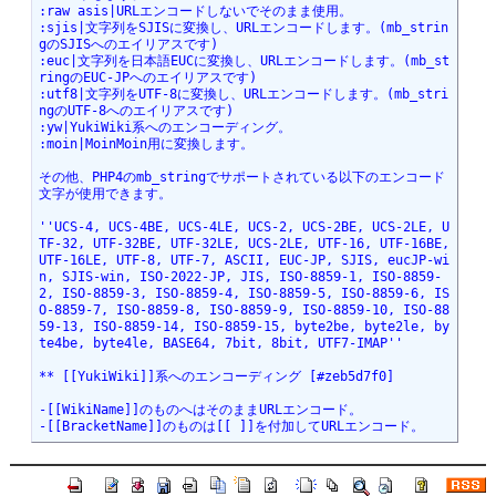
:raw asis|URLエンコードしないでそのまま使用。

:sjis|文字列をSJISに変換し、URLエンコードします。(mb_strin
gのSJISへのエイリアスです)

:euc|文字列を日本語EUCに変換し、URLエンコードします。(mb_st
ringのEUC-JPへのエイリアスです)

:utf8|文字列をUTF-8に変換し、URLエンコードします。(mb_stri
ngのUTF-8へのエイリアスです)

:yw|YukiWiki系へのエンコーディング。

:moin|MoinMoin用に変換します。 

その他、PHP4のmb_stringでサポートされている以下のエンコード
文字が使用できます。

''UCS-4, UCS-4BE, UCS-4LE, UCS-2, UCS-2BE, UCS-2LE, U
TF-32, UTF-32BE, UTF-32LE, UCS-2LE, UTF-16, UTF-16BE, 
UTF-16LE, UTF-8, UTF-7, ASCII, EUC-JP, SJIS, eucJP-wi
n, SJIS-win, ISO-2022-JP, JIS, ISO-8859-1, ISO-8859-
2, ISO-8859-3, ISO-8859-4, ISO-8859-5, ISO-8859-6, IS
O-8859-7, ISO-8859-8, ISO-8859-9, ISO-8859-10, ISO-88
59-13, ISO-8859-14, ISO-8859-15, byte2be, byte2le, by
te4be, byte4le, BASE64, 7bit, 8bit, UTF7-IMAP''

** [[YukiWiki]]系へのエンコーディング [#zeb5d7f0]

-[[WikiName]]のものへはそのままURLエンコード。

-[[BracketName]]のものは[[ ]]を付加してURLエンコード。