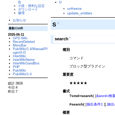
U
告
小技・便利な設定
unfreeze
ダウンロード
update_entities
修理
お知らせ
S
†
最新の10件
2026-06-11
GPD Wiki
search
†
RecentDeleted
MenuBar
PukiWiki/1.4/Manual/Pl
種別
ugin/A-D
InterWiki
コマンド
InterWikiName
InterWikiSandBox
ブロック型プラグイン
PHP
PukiWiki
PukiWiki/1.4
重要度
★★★★★
総計:3826
今日:4
書式
昨日:7
?cmd=search
{ [
&word=
#search(
[
抽出条件1
[[,
抽出
概要