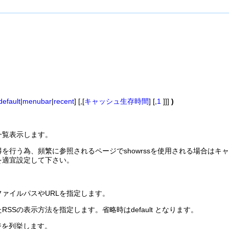
default
|
menubar
|
recent
] [,[
キャッシュ生存時間
] [,
1
]]]
)
一覧表示します。
得を行う為、頻繁に参照されるページでshowrssを使用される場合は
を適宜設定して下さい。
ファイルパスやURLを指定します。
SSの表示方法を指定します。省略時はdefault となります。
ページを列挙します。