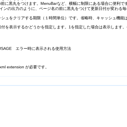
ジ名の前に黒丸をつけます。MenuBarなど、横幅に制限にある場合に便利で
centプラグインの出力のように、ページ名の前に黒丸をつけて更新日付が変わ
ッシュをクリアする期限（１時間単位）です。省略時、キャッシュ機能
日付を表示するかどうかを指定します。1を指定した場合は表示します
SS_USAGE エラー時に表示される使用方法
l extension が必要です。