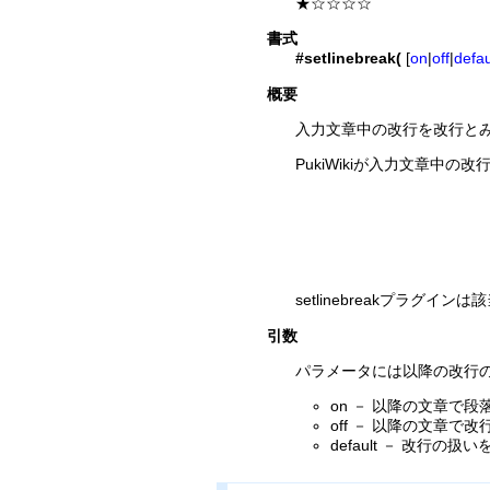
★☆☆☆☆
書式
#setlinebreak(
[
on
|
off
|
defau
概要
入力文章中の改行を改行と
PukiWikiが入力文章中の改
setlinebreakプラグ
引数
パラメータには以降の改行
on － 以降の文章で段落
off － 以降の文章で
default － 改行の扱