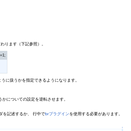
よって変わります（下記参照）。
k=1;
行をどのように扱うかを指定できるようになります。
うかについての設定を逆転させます。
チルダを記述するか、 行中で
brプラグイン
を使用する必要があります。
↑