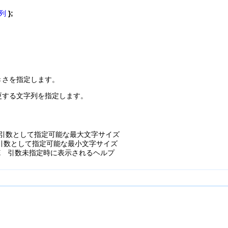
列
};
。
きさを指定します。
更する文字列を指定します。
MAX 引数として指定可能な最大文字サイズ
MIN 引数として指定可能な最小文字サイズ
SAGE 引数未指定時に表示されるヘルプ