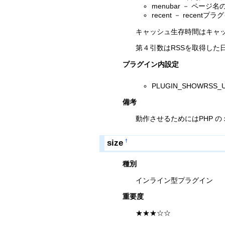
menubar － ペー
recent － re
キャッシュ生存時間はキャ
第４引数はRSSを取得した
プラグイン内設定
PLUGIN_SHOWR
備考
動作させるためにはPHP の xm
size
†
種別
インライン型プラグイン
重要度
★★★☆☆