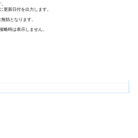
す。
る毎に更新日付を出力します。
は無効となります。
。省略時は表示しません。
↑