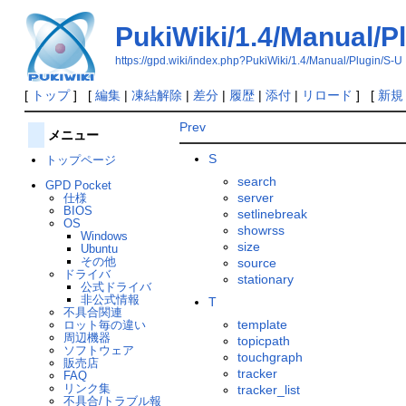
PukiWiki/1.4/Manual/P
https://gpd.wiki/index.php?PukiWiki/1.4/Manual/Plugin/S-U
[
トップ
] [
編集
|
凍結解除
|
差分
|
履歴
|
添付
|
リロード
] [
新規
Prev
メニュー
S
トップページ
search
GPD Pocket
server
仕様
BIOS
setlinebreak
OS
showrss
Windows
size
Ubuntu
その他
source
ドライバ
stationary
公式ドライバ
非公式情報
T
不具合関連
template
ロット毎の違い
周辺機器
topicpath
ソフトウェア
touchgraph
販売店
tracker
FAQ
リンク集
tracker_list
不具合/トラブル報