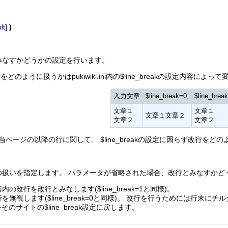
lt
]
)
みなすかどうかの設定を行います。
行をどのように扱うかはpukiwiki.ini内の$line_breakの設定内容に
入力文章
$line_break=0;
$line_brea
文章１
文章１
文章１文章２
文章２
文章２
インは該当ページの以降の行に関して、 $line_breakの設定に因らず改
の扱いを指定します。 パラメータが省略された場合、改行とみなすかど
内の改行を改行とみなします($line_break=1と同様)。
改行を無視します($line_break=0と同様)。 改行を行うためには行末に
いをそのサイトの$line_break設定に戻します。