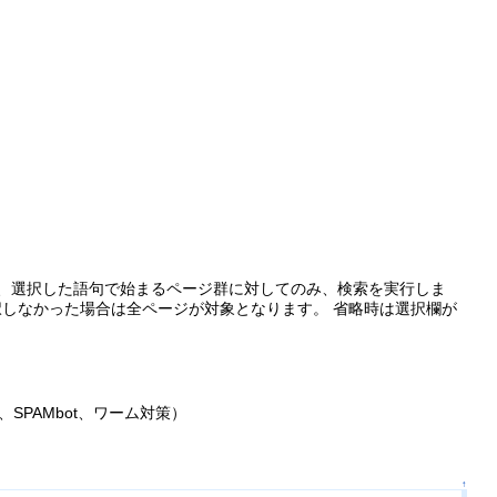
択時、選択した語句で始まるページ群に対してのみ、検索を実行しま
択しなかった場合は全ページが対象となります。 省略時は選択欄が
撃、SPAMbot、ワーム対策）
↑