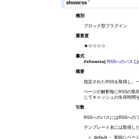
showrss
†
種別
ブロック型プラグイン
重要度
★☆☆☆☆
書式
#showrss(
RSSへのパス
[,[
概要
指定されたRSSを取得し、
ページの解釈毎にRSSの取
じてキャッシュの生存時間
引数
RSSへのパスにはRSSへの
テンプレート名には取得したR
default － 単純に