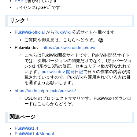
PHP
で書かれています
*1
ライセンスはGPL
です
↑
リンク
†
PukiWiki-official
から
PukiWiki
公式サイトへ飛べます
ご質問や御意見は、こちらへどうぞ。
Pukiwiki-dev -
https://pukiwiki.osdn.jp/dev/
こちらはPukiWiki開発サイトです。PukiWiki開発サイト
では、次期バージョンの開発だけでなく、現行バージョ
ンの1.4系や1.3系の修正、セキュリティfixが行なわれて
います。
pukiwiki.dev:開発日記
で日々の作業の内容が掲
載されていますので、PukiWikiを運用されている方は目
を通すようお願いします。
https://osdn.jp/projects/pukiwiki/
OSDN のプロジェクトサマリです。PukiWikiのダウンロ
ードはこちらからどうぞ。
↑
関連ページ
†
PukiWiki/1.4
PukiWiki/1.4/Manual