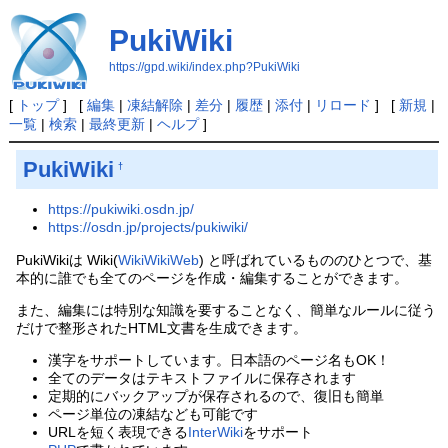
PukiWiki
https://gpd.wiki/index.php?PukiWiki
[
トップ
] [
編集
|
凍結解除
|
差分
|
履歴
|
添付
|
リロード
] [
新規
|
一覧
|
検索
|
最終更新
|
ヘルプ
]
PukiWiki
†
https://pukiwiki.osdn.jp/
https://osdn.jp/projects/pukiwiki/
PukiWikiは Wiki(
WikiWikiWeb
) と呼ばれているもののひとつで、基
本的に誰でも全てのページを作成・編集することができます。
また、編集には特別な知識を要することなく、簡単なルールに従う
だけで整形されたHTML文書を生成できます。
漢字をサポートしています。日本語のページ名もOK！
全てのデータはテキストファイルに保存されます
定期的にバックアップが保存されるので、復旧も簡単
ページ単位の凍結なども可能です
URLを短く表現できる
InterWiki
をサポート