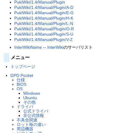
PukiWiki/1.4/Manual/Plugin
PukiWiki/1.4/Manual/Plugin/A-D
PukiWiki/1.4/Manual/Plugin/E-G
PukiWiki/1.4/Manual/Plugin/H-K
PukiWiki/1.4/Manual/Plugin/L-N
PukiWiki/1.4/Manual/Plugin/O-R
PukiWiki/1.4/Manual/Plugin/S-U
PukiWiki/1.4/Manual/Plugin/V-Z
InterWikiName
--
InterWiki
のサーバリスト
メニュー
トップページ
GPD Pocket
仕様
BIOS
OS
Windows
Ubuntu
その他
ドライバ
公式ドライバ
非公式情報
不具合関連
ロット毎の違い
周辺機器