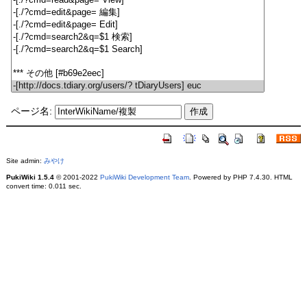
ページ名:
Site admin:
みやけ
PukiWiki 1.5.4
© 2001-2022
PukiWiki Development Team
. Powered by PHP 7.4.30. HTML
convert time: 0.011 sec.