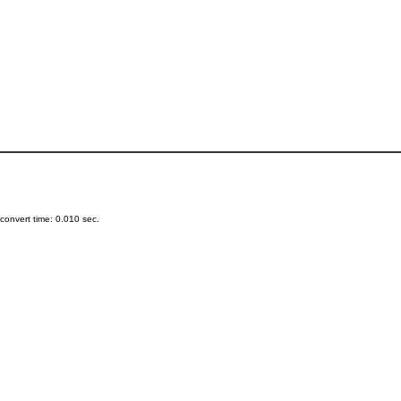
onvert time: 0.010 sec.