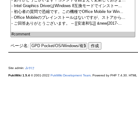
ページ名:
Site admin:
みやけ
PukiWiki 1.5.4
© 2001-2022
PukiWiki Development Team
. Powered by PHP 7.4.30. HTML c