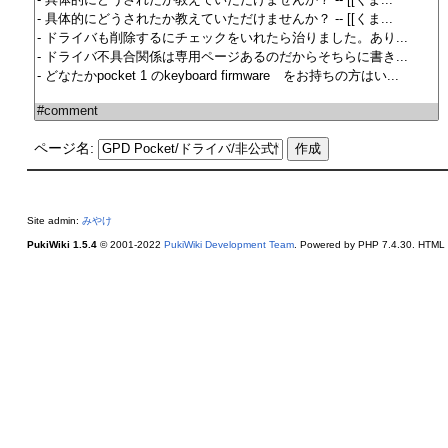
ページ名:
Site admin:
みやけ
PukiWiki 1.5.4
© 2001-2022
PukiWiki Development Team
. Powered by PHP 7.4.30. HTML c