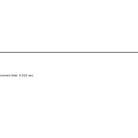
onvert time: 0.010 sec.