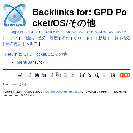
Backlinks for: GPD Po
cket/OS/その他
https://gpd.wiki/?GPD+Pocket/OS/%E3%81%9D%E3%81%AE%E4%BB%96
[
トップ
] [
編集
|
差分
|
履歴
|
添付
|
リロード
] [
新規
|
一覧
|
検索
|
最終更新
|
ヘルプ
]
Return to GPD Pocket/OS/その他
MenuBar
(57d)
Site admin:
みやけ
PukiWiki 1.5.4
© 2001-2022
PukiWiki Development Team
. Powered by PHP 7.4.30. HTML
convert time: 0.004 sec.