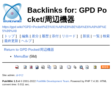
Backlinks for: GPD Po
cket/周辺機器
https://gpd.wiki/?GPD+Pocket/%E5%91%A8%E8%BE%BA%E6%A9%9F%E
5%99%A8
[
トップ
] [
編集
|
差分
|
履歴
|
添付
|
リロード
] [
新規
|
一覧
|
検索
|
最終更新
|
ヘルプ
]
Return to GPD Pocket/周辺機器
MenuBar
(58d)
Site admin:
みやけ
PukiWiki 1.5.4
© 2001-2022
PukiWiki Development Team
. Powered by PHP 7.4.30. HTML
convert time: 0.011 sec.