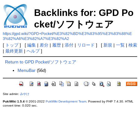
Backlinks for: GPD Po
cket/ソフトウェア
https://gpd.wiki/?GPD+Pocket/%E3%82%BD%E3%83%95%E3%83%88%E
3%82%A6%E3%82%A7%E3%82%A2
[
トップ
] [
編集
|
差分
|
履歴
|
添付
|
リロード
] [
新規
|
一覧
|
検索
|
最終更新
|
ヘルプ
]
Return to GPD Pocket/ソフトウェア
MenuBar
(56d)
Site admin:
みやけ
PukiWiki 1.5.4
© 2001-2022
PukiWiki Development Team
. Powered by PHP 7.4.30. HTML
convert time: 0.020 sec.