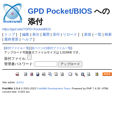
GPD Pocket/BIOS
への
添付
https://gpd.wiki/?GPD+Pocket/BIOS
[
トップ
] [
編集
|
差分
|
履歴
|
添付
|
リロード
] [
新規
|
一覧
|
検索
|
最終更新
|
ヘルプ
]
[
添付ファイル一覧
] [
全ページの添付ファイル一覧
]
アップロード可能最大ファイルサイズは 1,024KB です。
添付ファイル:
管理者パスワード:
Site admin:
みやけ
PukiWiki 1.5.4
© 2001-2022
PukiWiki Development Team
. Powered by PHP 7.4.30. HTML
convert time: 0.003 sec.