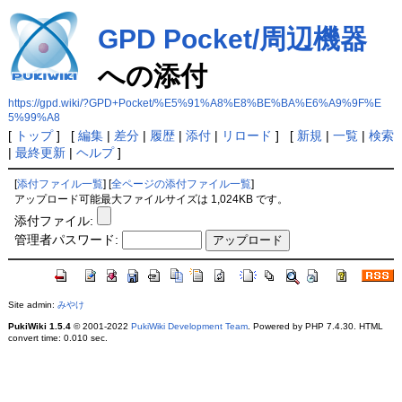
GPD Pocket/周辺機器
への添付
https://gpd.wiki/?GPD+Pocket/%E5%91%A8%E8%BE%BA%E6%A9%9F%E
5%99%A8
[
トップ
] [
編集
|
差分
|
履歴
|
添付
|
リロード
] [
新規
|
一覧
|
検索
|
最終更新
|
ヘルプ
]
[
添付ファイル一覧
] [
全ページの添付ファイル一覧
]
アップロード可能最大ファイルサイズは 1,024KB です。
添付ファイル:
管理者パスワード:
Site admin:
みやけ
PukiWiki 1.5.4
© 2001-2022
PukiWiki Development Team
. Powered by PHP 7.4.30. HTML
convert time: 0.010 sec.