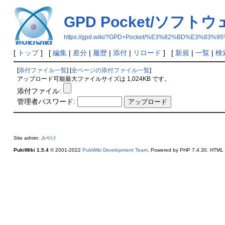
GPD Pocket/ソフト
https://gpd.wiki/?GPD+Pocket/%E3%82%BD%E3%
[
トップ
] [
編集
|
差分
|
履歴
|
添付
|
リロード
] [
新規
|
一覧
|
検
[
添付ファイル一覧
] [
全ページの添付ファイル一覧
]
アップロード可能最大ファイルサイズは 1,024KB です。
添付ファイル:
管理者パスワード:
Site admin:
みやけ
PukiWiki 1.5.4
© 2001-2022
PukiWiki Development Team
. Powered by PHP 7.4.30. HTML c