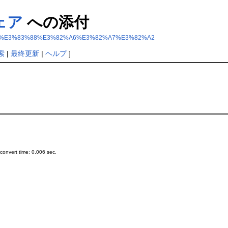
ウェア
への添付
83%95%E3%83%88%E3%82%A6%E3%82%A7%E3%82%A2
索
|
最終更新
|
ヘルプ
]
onvert time: 0.006 sec.