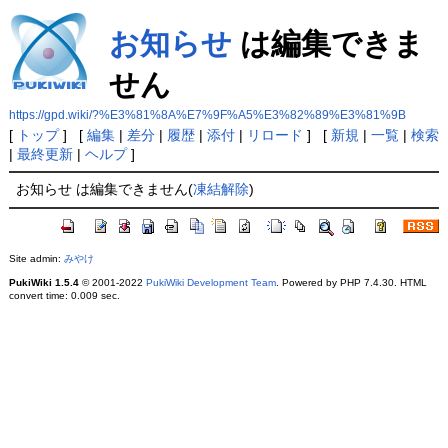
お知らせ
は編集できま
せん
https://gpd.wiki/?%E3%81%8A%E7%9F%A5%E3%82%89%E3%81%9B
[
トップ
] [
編集
|
差分
|
履歴
|
添付
|
リロード
] [
新規
|
一覧
|
検索
|
最終更新
|
ヘルプ
]
お知らせ は編集できません(
凍結解除
)
Site admin:
みやけ
PukiWiki 1.5.4
© 2001-2022
PukiWiki Development Team
. Powered by PHP 7.4.30. HTML
convert time: 0.009 sec.