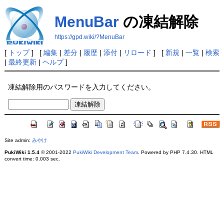
MenuBar
の凍結解除
https://gpd.wiki/?MenuBar
[
トップ
] [
編集
|
差分
|
履歴
|
添付
|
リロード
] [
新規
|
一覧
|
検索
|
最終更新
|
ヘルプ
]
凍結解除用のパスワードを入力してください。
Site admin:
みやけ
PukiWiki 1.5.4
© 2001-2022
PukiWiki Development Team
. Powered by PHP 7.4.30. HTML
convert time: 0.003 sec.