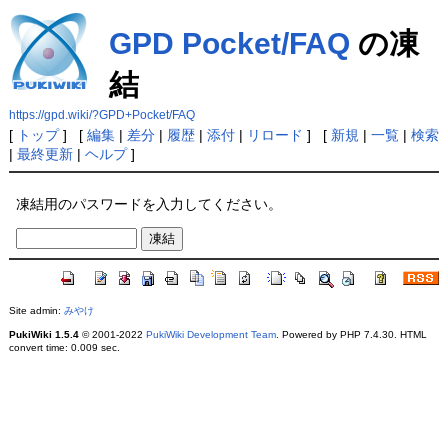
GPD Pocket/FAQ
の凍
結
https://gpd.wiki/?GPD+Pocket/FAQ
[
トップ
] [
編集
|
差分
|
履歴
|
添付
|
リロード
] [
新規
|
一覧
|
検索
|
最終更新
|
ヘルプ
]
凍結用のパスワードを入力してください。
Site admin:
みやけ
PukiWiki 1.5.4
© 2001-2022
PukiWiki Development Team
. Powered by PHP 7.4.30. HTML
convert time: 0.009 sec.