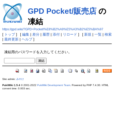
GPD Pocket/販売店
の
凍結
https://gpd.wiki/?GPD+Pocket/%E8%B2%A9%E5%A3%B2%E5%BA%97
[
トップ
] [
編集
|
差分
|
履歴
|
添付
|
リロード
] [
新規
|
一覧
|
検索
|
最終更新
|
ヘルプ
]
凍結用のパスワードを入力してください。
Site admin:
みやけ
PukiWiki 1.5.4
© 2001-2022
PukiWiki Development Team
. Powered by PHP 7.4.30. HTML
convert time: 0.003 sec.