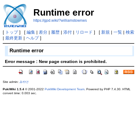
Runtime error
https://gpd.wiki/?williamstownws
[
トップ
] [
編集
|
差分
|
履歴
|
添付
|
リロード
] [
新規
|
一覧
|
検索
|
最終更新
|
ヘルプ
]
Runtime error
Error message : New page creation is prohibited.
Site admin:
みやけ
PukiWiki 1.5.4
© 2001-2022
PukiWiki Development Team
. Powered by PHP 7.4.30. HTML
convert time: 0.003 sec.