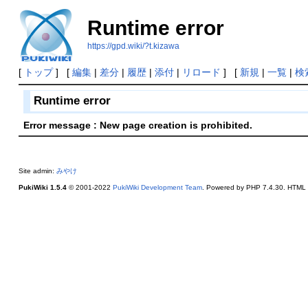
Runtime error
https://gpd.wiki/?t.kizawa
[
トップ
] [
編集
|
差分
|
履歴
|
添付
|
リロード
] [
新規
|
一覧
|
検
Runtime error
Error message : New page creation is prohibited.
Site admin:
みやけ
PukiWiki 1.5.4
© 2001-2022
PukiWiki Development Team
. Powered by PHP 7.4.30. HTML c