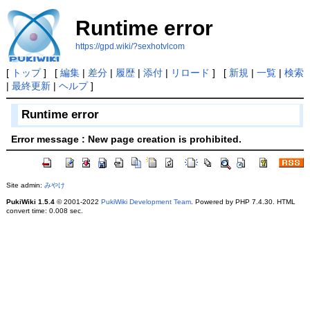
Runtime error
https://gpd.wiki/?sexhotvlcom
[
トップ
] [
編集
|
差分
|
履歴
|
添付
|
リロード
] [
新規
|
一覧
|
検索
|
最終更新
|
ヘルプ
]
Runtime error
Error message : New page creation is prohibited.
Site admin:
みやけ
PukiWiki 1.5.4
© 2001-2022
PukiWiki Development Team
. Powered by PHP 7.4.30. HTML
convert time: 0.008 sec.