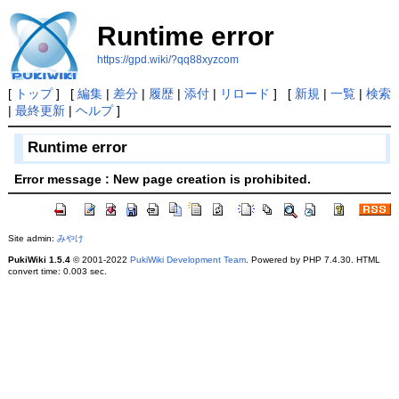
Runtime error
https://gpd.wiki/?qq88xyzcom
[
トップ
] [
編集
|
差分
|
履歴
|
添付
|
リロード
] [
新規
|
一覧
|
検索
|
最終更新
|
ヘルプ
]
Runtime error
Error message : New page creation is prohibited.
Site admin:
みやけ
PukiWiki 1.5.4
© 2001-2022
PukiWiki Development Team
. Powered by PHP 7.4.30. HTML
convert time: 0.003 sec.