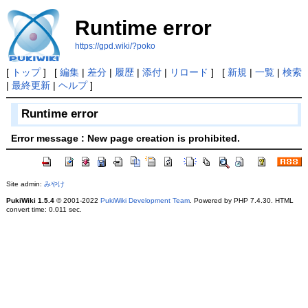
Runtime error
https://gpd.wiki/?poko
[
トップ
] [
編集
|
差分
|
履歴
|
添付
|
リロード
] [
新規
|
一覧
|
検索
|
最終更新
|
ヘルプ
]
Runtime error
Error message : New page creation is prohibited.
Site admin:
みやけ
PukiWiki 1.5.4
© 2001-2022
PukiWiki Development Team
. Powered by PHP 7.4.30. HTML
convert time: 0.011 sec.