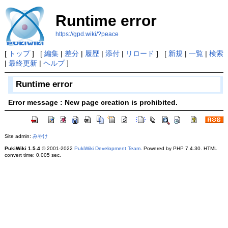
Runtime error
https://gpd.wiki/?peace
[
トップ
] [
編集
|
差分
|
履歴
|
添付
|
リロード
] [
新規
|
一覧
|
検索
|
最終更新
|
ヘルプ
]
Runtime error
Error message : New page creation is prohibited.
Site admin:
みやけ
PukiWiki 1.5.4
© 2001-2022
PukiWiki Development Team
. Powered by PHP 7.4.30. HTML
convert time: 0.005 sec.