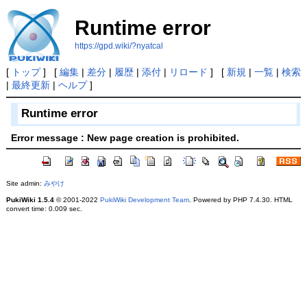
Runtime error
https://gpd.wiki/?nyatcal
[
トップ
] [
編集
|
差分
|
履歴
|
添付
|
リロード
] [
新規
|
一覧
|
検索
|
最終更新
|
ヘルプ
]
Runtime error
Error message : New page creation is prohibited.
Site admin:
みやけ
PukiWiki 1.5.4
© 2001-2022
PukiWiki Development Team
. Powered by PHP 7.4.30. HTML
convert time: 0.009 sec.