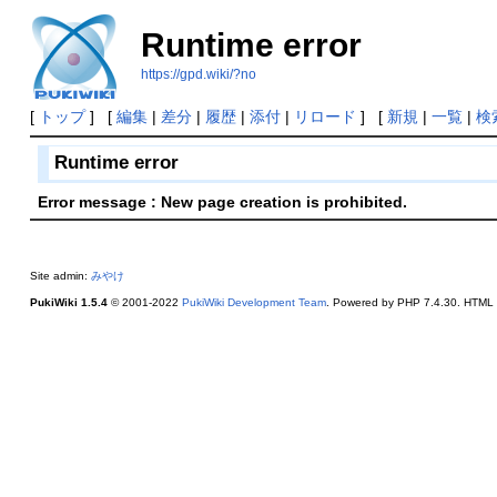
Runtime error
https://gpd.wiki/?no
[
トップ
] [
編集
|
差分
|
履歴
|
添付
|
リロード
] [
新規
|
一覧
|
検
Runtime error
Error message : New page creation is prohibited.
Site admin:
みやけ
PukiWiki 1.5.4
© 2001-2022
PukiWiki Development Team
. Powered by PHP 7.4.30. HTML c