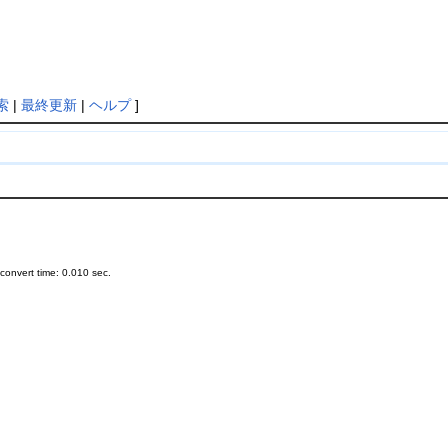
索
|
最終更新
|
ヘルプ
]
onvert time: 0.010 sec.