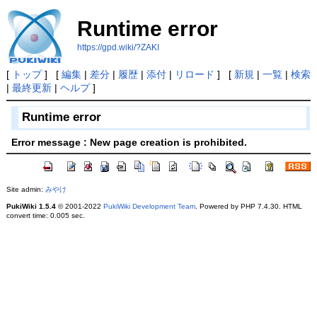
Runtime error
https://gpd.wiki/?ZAKI
[
トップ
] [
編集
|
差分
|
履歴
|
添付
|
リロード
] [
新規
|
一覧
|
検索
|
最終更新
|
ヘルプ
]
Runtime error
Error message : New page creation is prohibited.
Site admin:
みやけ
PukiWiki 1.5.4
© 2001-2022
PukiWiki Development Team
. Powered by PHP 7.4.30. HTML
convert time: 0.005 sec.